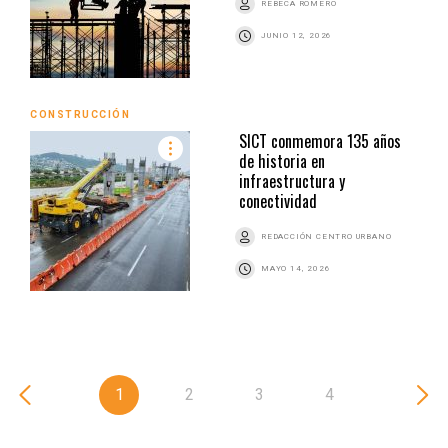
REBECA ROMERO
JUNIO 12, 2026
CONSTRUCCIÓN
SICT conmemora 135 años
de historia en
infraestructura y
conectividad
REDACCIÓN CENTRO URBANO
MAYO 14, 2026
1
2
3
4