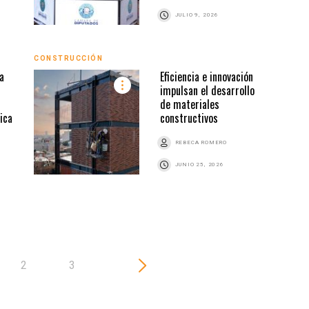
JULIO 9, 2026
CONSTRUCCIÓN
ARQU
a
Eficiencia e innovación
impulsan el desarrollo
de materiales
ica
constructivos
REBECA ROMERO
JUNIO 25, 2026
2
3