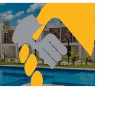
á Expo Vivienda 2015 en Campeche
TRUCCIÓN
CONSTRUCCIÓN
CMIC acuerda agenda
para acelerar inversión
en infraestructura y
vivienda
REDACCIÓN CENTRO URBANO