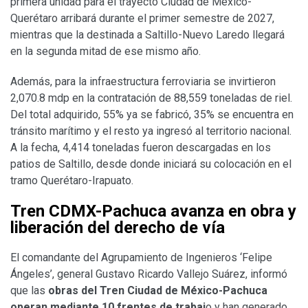
primera unidad para el trayecto Ciudad de México-
Querétaro arribará durante el primer semestre de 2027,
mientras que la destinada a Saltillo-Nuevo Laredo llegará
en la segunda mitad de ese mismo año.
Además, para la infraestructura ferroviaria se invirtieron
2,070.8 mdp en la contratación de 88,559 toneladas de riel.
Del total adquirido, 55% ya se fabricó, 35% se encuentra en
tránsito marítimo y el resto ya ingresó al territorio nacional.
A la fecha, 4,414 toneladas fueron descargadas en los
patios de Saltillo, desde donde iniciará su colocación en el
tramo Querétaro-Irapuato.
Tren CDMX-Pachuca avanza en obra y
liberación del derecho de vía
El comandante del Agrupamiento de Ingenieros ‘Felipe
Ángeles’, general Gustavo Ricardo Vallejo Suárez, informó
que las
obras del Tren Ciudad de México-Pachuca
operan mediante 10 frentes de trabaj
o y han generado