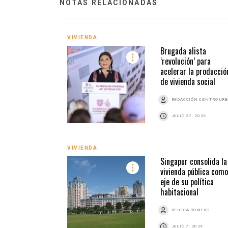
NOTAS RELACIONADAS
VIVIENDA
Brugada alista
‘revolución’ para
acelerar la producció
de vivienda social
REDACCIÓN CENTRO UR
JULIO 27, 2026
VIVIENDA
Singapur consolida la
vivienda pública como
eje de su política
habitacional
REBECA ROMERO
JULIO 7, 2026