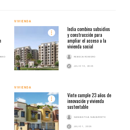
VIVIENDA
VIVI
India combina subsidios
y construcción para
n
ampliar el acceso a la
vivienda social
BANO
REBECA ROMERO
JULIO 10, 2026
VIVI
VIVIENDA
Vinte cumple 23 años de
innovación y vivienda
sustentable
SAMANTHA NAVARRETE
JULIO 1, 2026