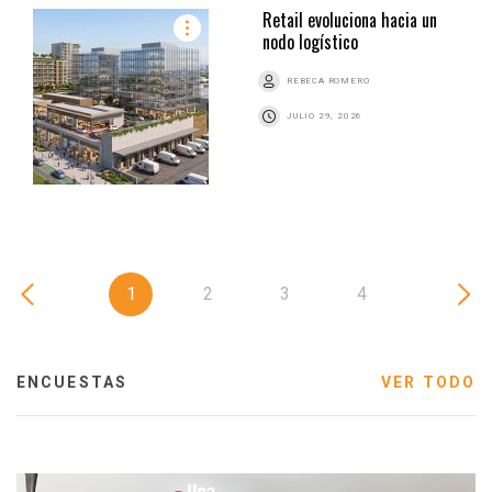
Retail evoluciona hacia un
nodo logístico
REBECA ROMERO
JULIO 29, 2026
1
2
3
4
ENCUESTAS
VER TODO