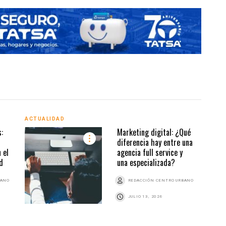
ACTUALIDAD
ACTU
:
Marketing digital: ¿Qué
diferencia hay entre una
 el
agencia full service y
d
una especializada?
BANO
REDACCIÓN CENTRO URBANO
JULIO 13, 2026
ACTU