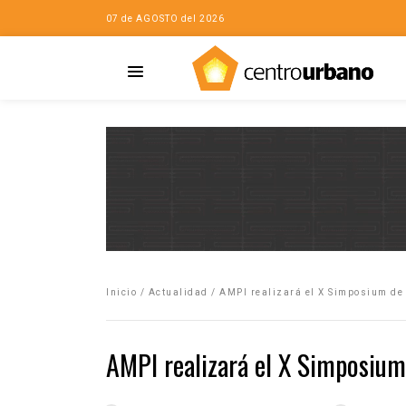
07 de AGOSTO del 2026
Casa
iudad…con Horacio
Inicio
/
Actualidad
/
AMPI realizará el X Simposium de
da
opía de la ciudad
AMPI realizará el X Simposium
no
Mujeres
eres de la Casa