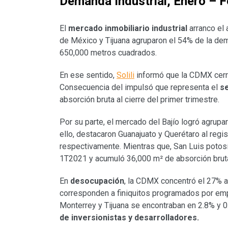
Demanda Industrial, Enero – F
El
mercado inmobiliario industrial
arranco el 
de México y Tijuana agruparon el 54% de la dem
650,000 metros cuadrados.
En ese sentido,
Solili
informó que la CDMX cerr
Consecuencia del impulsó que representa el
se
absorción bruta al cierre del primer trimestre.
Por su parte, el mercado del Bajío logró agrupa
ello, destacaron Guanajuato y Querétaro al regis
respectivamente. Mientras que, San Luis potos
1T2021 y acumuló 36,000 m² de absorción brut
En
desocupación
, la CDMX concentró el 27% a
corresponden a finiquitos programados por empr
Monterrey y Tijuana se encontraban en 2.8% y 
de inversionistas y desarrolladores.