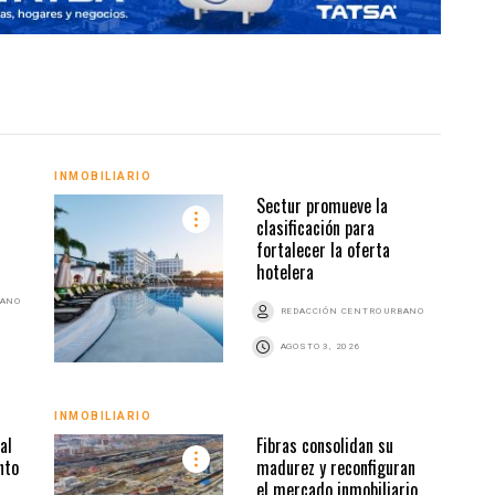
INMOBILIARIO
INMO
Sectur promueve la
clasificación para
fortalecer la oferta
hotelera
BANO
REDACCIÓN CENTRO URBANO
AGOSTO 3, 2026
INMOBILIARIO
INMO
al
Fibras consolidan su
nto
madurez y reconfiguran
el mercado inmobiliario