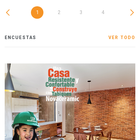
1
2
3
4
ENCUESTAS
VER TODO