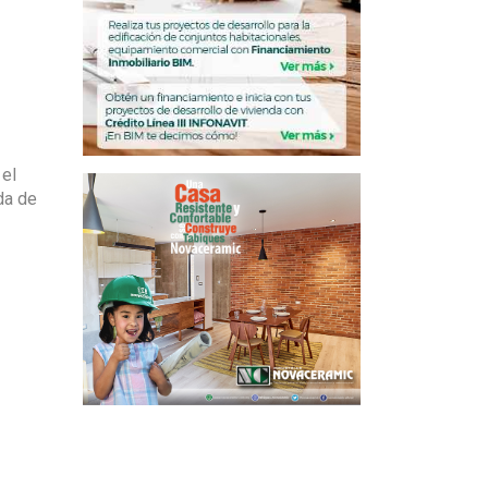
 el
da de