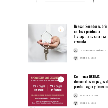
1
5
Buscan Senadores brin
certeza jurídica a
trabajadores sobre su
vivienda
FERNANDA HERNÁNDEZ
ENERO 3, 2023
Comienza GCDMX
descuentos en pagos d
predial, agua y tenenci
REBECA ROMERO
ENERO 3, 2023