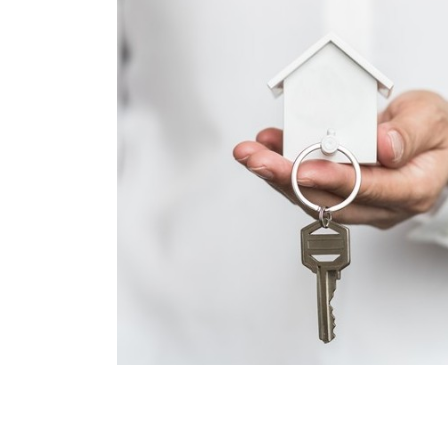
l 2023:
e en 2023 el
ntinuará con
go del país