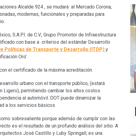
talaciones Alcalde 924 , se mudará al Mercado Corona,
ionadas, modernas, funcionales y preparadas para
io.
co, S.A.P.I. de C.V., Grupo Promotor de Infraestructura
alificado con base a criterios del estándar Desarrollo
de Políticas de Transporte y Desarrollo (ITDP)
y
ficación Oro’.
on el certificado de la máxima acreditación.
esarrollo urbano con el transporte público, (estará
en Ligero), permitiendo cambiar los altos costos
ependencia al automóvil. DOT puede dinamizar la
ad a los servicios básicos.
 como sobresaliente porque además de cumplir con las
ecto es el resultado de un profundo análisis del sitio. A
arquitectos José Castillo y Luby Springall, es una