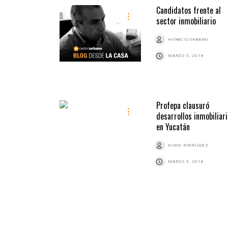
Candidatos frente al
sector inmobiliario
HORACIO URBANO
MARZO 5, 2018
Profepa clausuró
desarrollos inmobiliar
en Yucatán
DIEGO RODRÍGUEZ
MARZO 5, 2018