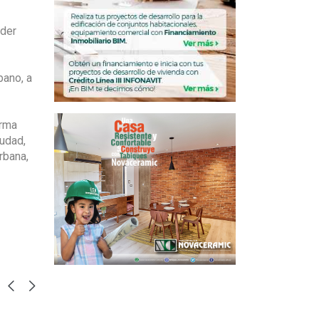
oder
bano, a
orma
iudad,
rbana,