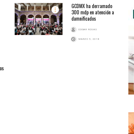
GCDMX ha derramado
300 mdp en atención a
damnificados
EDGAR ROSAS
MARZO 5, 2018
ios