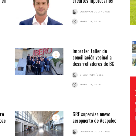
 en
créditos hipotecarios
DONOVAN COLINDRES
MARZO 5, 2018
Imparten taller de
conciliación vecinal a
desarrolladores de BC
DIEGO RODRÍGUEZ
MARZO 5, 2018
bre
GRE supervisa nuevo
coac
aeropuerto de Acapulco
DONOVAN COLINDRES