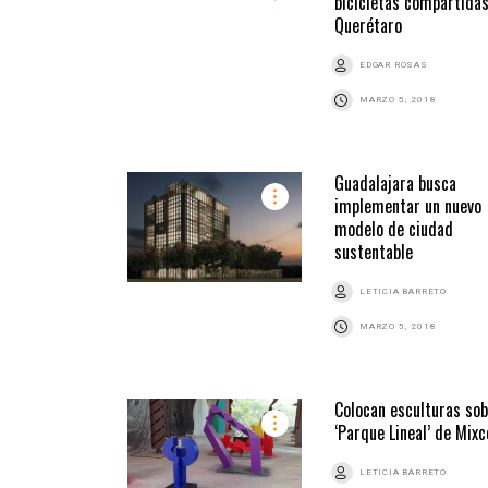
bicicletas compartidas
Querétaro
EDGAR ROSAS
MARZO 5, 2018
Guadalajara busca
implementar un nuevo
modelo de ciudad
sustentable
LETICIA BARRETO
MARZO 5, 2018
Colocan esculturas so
‘Parque Lineal’ de Mix
LETICIA BARRETO