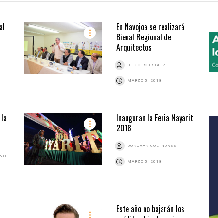
al
En Navojoa se realizará
Bienal Regional de
Arquitectos
DIEGO RODRÍGUEZ
MARZO 5, 2018
 la
Inauguran la Feria Nayarit
2018
DONOVAN COLINDRES
ANO
MARZO 5, 2018
Este año no bajarán los