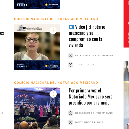
COLEGIO NACIONAL DEL NOTARIADO MEXICANO
Video | El notario
mes
mexicano y su
compromiso con la
vivienda
REDACCIÓN CENTRO URBANO
JUNIO 1, 2023
COLEGIO NACIONAL DEL NOTARIADO MEXICANO
Por primera vez el
Notariado Mexicano será
presidido por una mujer
ANO
REDACCIÓN CENTRO URBANO
NOVIEMBRE 14, 2022