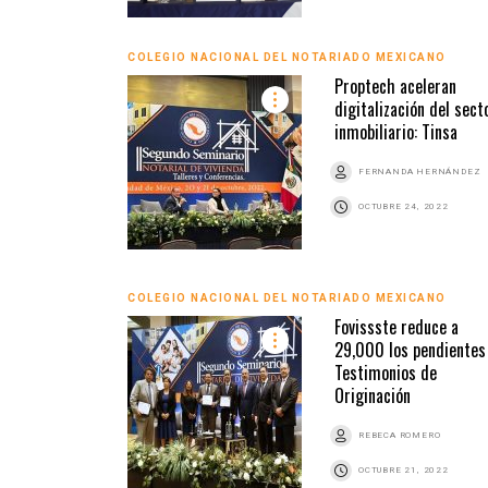
COLEGIO NACIONAL DEL NOTARIADO MEXICANO
Proptech aceleran
digitalización del sect
inmobiliario: Tinsa
FERNANDA HERNÁNDEZ
OCTUBRE 24, 2022
COLEGIO NACIONAL DEL NOTARIADO MEXICANO
Fovissste reduce a
29,000 los pendientes
Testimonios de
Originación
REBECA ROMERO
OCTUBRE 21, 2022