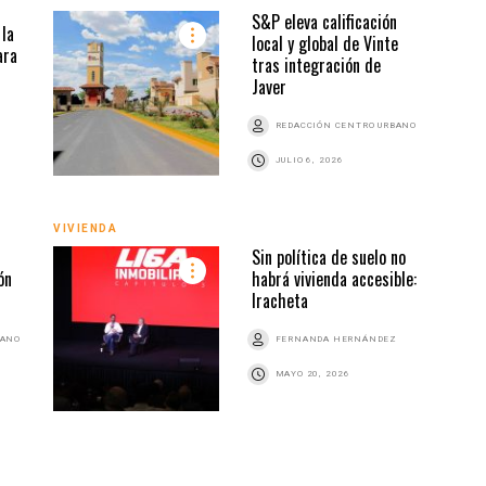
S&P eleva calificación
la
local y global de Vinte
ara
tras integración de
Javer
REDACCIÓN CENTRO URBANO
JULIO 6, 2026
VIVIENDA
VIVI
Sin política de suelo no
ón
habrá vivienda accesible:
Iracheta
BANO
FERNANDA HERNÁNDEZ
MAYO 20, 2026