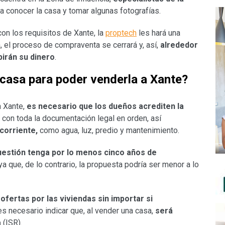
a conocer la casa y tomar algunas fotografías.
con los requisitos de Xante, la
proptech
les hará una
a, el proceso de compraventa se cerrará y, así,
alrededor
birán su dinero
.
 casa para poder venderla a Xante?
a Xante,
es necesario que los dueños acrediten la
 con toda la documentación legal en orden, así
corriente,
como agua, luz, predio y mantenimiento.
uestión
tenga por lo menos cinco años de
ya que, de lo contrario, la propuesta podría ser menor a lo
r
ofertas por las viviendas s
in importar si
 es necesario indicar que, al vender una casa,
será
a
(ISR).