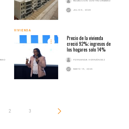
REDACCIÓN CENTRO URBANO
JULIO 6, 2026
VIVIENDA
VIVI
Precio de la vivienda
n
creció 92%; ingresos de
los hogares solo 14%
BANO
FERNANDA HERNÁNDEZ
MAYO 15, 2026
2
3