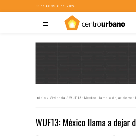
08 de AGOSTO del 2026
Casa
iudad…con Horacio
Inicio
/
Vivienda
/
WUF13: México llama a dejar de ver 
da
opía de la ciudad
WUF13: México llama a dejar d
no
Mujeres
eres de la Casa