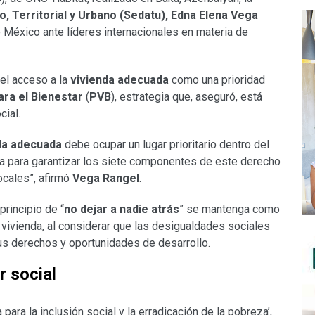
io, Territorial y Urbano (Sedatu), Edna Elena Vega
e México ante líderes internacionales en materia de
 el acceso a la
vivienda adecuada
como una prioridad
ra el Bienestar
(
PVB
), estrategia que, aseguró, está
cial.
nda adecuada
debe ocupar un lugar prioritario dentro del
ta para garantizar los siete componentes de este derecho
ocales”, afirmó
Vega Rangel
.
principio de “
no dejar a nadie atrás
” se mantenga como
e vivienda, al considerar que las desigualdades sociales
us derechos y oportunidades de desarrollo.
r social
 para la inclusión social y la erradicación de la pobreza’,