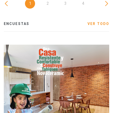
1
2
3
4
ENCUESTAS
VER TODO