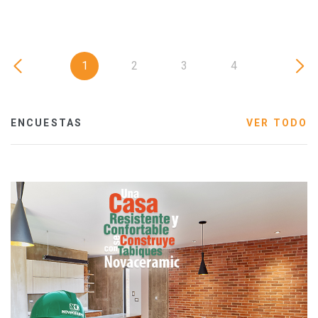
1
2
3
4
ENCUESTAS
VER TODO