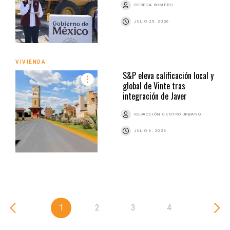
REBECA ROMERO
JULIO 29, 2026
VIVIENDA
S&P eleva calificación local y
global de Vinte tras
integración de Javer
REDACCIÓN CENTRO URBANO
JULIO 6, 2026
1
2
3
4