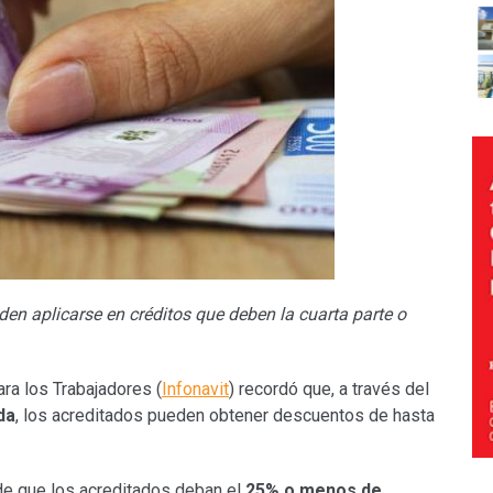
en aplicarse en créditos que deben la cuarta parte o
ara los Trabajadores (
Infonavit
) recordó que, a través del
da
, los acreditados pueden obtener descuentos de hasta
de que los acreditados deban el
25% o menos
de