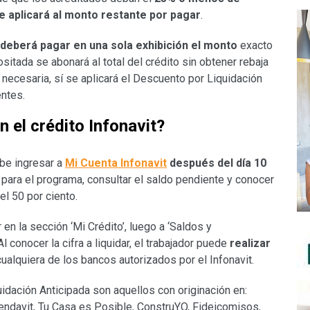
 aplicará al monto restante por pagar
.
deberá pagar en una
sola exhibición el monto
exacto
positada se abonará al total del crédito sin obtener rebaja
a necesaria, sí se aplicará el Descuento por Liquidación
entes.
 el crédito Infonavit?
ebe ingresar a
Mi Cuenta Infonavit
después del día 10
le para el programa, consultar el saldo pendiente y conocer
el 50 por ciento.
 en la sección ‘Mi Crédito’, luego a ‘Saldos y
 conocer la cifra a liquidar, el trabajador puede
realizar
ualquiera de los bancos autorizados por el Infonavit.
uidación Anticipada son aquellos con originación en:
Arrendavit, Tu Casa es Posible, ConstruYO, Fideicomisos,