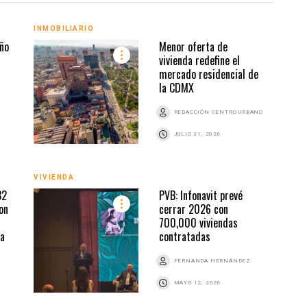
INMOBILIARIO
VIVI
ño
Menor oferta de
vivienda redefine el
mercado residencial de
la CDMX
REDACCIÓN CENTRO URBANO
JULIO 21, 2026
VIVIENDA
VIVI
32
PVB: Infonavit prevé
on
cerrar 2026 con
700,000 viviendas
ia
contratadas
FERNANDA HERNÁNDEZ
MAYO 12, 2026