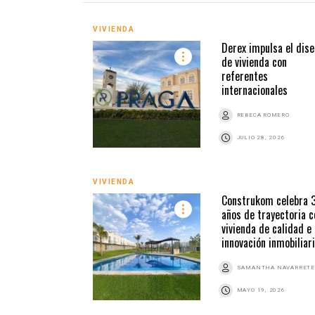
VIVIENDA
Derex impulsa el dise
de vivienda con
referentes
internacionales
REBECA ROMERO
JULIO 28, 2026
VIVIENDA
Construkom celebra 
años de trayectoria c
vivienda de calidad e
innovación inmobiliar
SAMANTHA NAVARRETE
MAYO 19, 2026