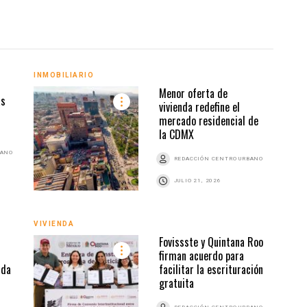
INMOBILIARIO
VIVI
Menor oferta de
ás
vivienda redefine el
mercado residencial de
la CDMX
BANO
REDACCIÓN CENTRO URBANO
JULIO 21, 2026
VIVIENDA
VIVI
Fovissste y Quintana Roo
firman acuerdo para
nda
facilitar la escrituración
gratuita