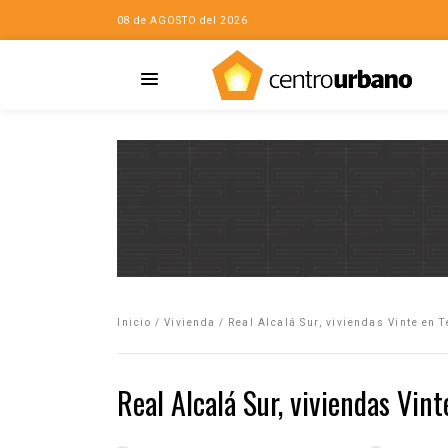
08 de AGOSTO del 2026
Casa
iudad…con Horacio
Inicio
/
Vivienda
/
Real Alcalá Sur, viviendas Vinte en 
da
opía de la ciudad
Real Alcalá Sur, viviendas Vin
no
Mujeres
eres de la Casa