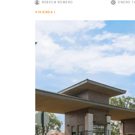
REBECA ROMERO
ENERO 16
o
VIVIENDA
|