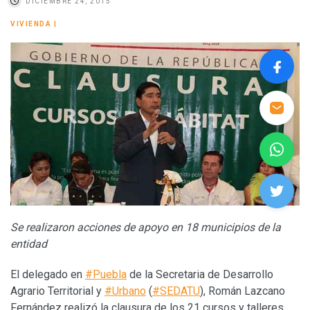
DICIEMBRE 24, 2015
VIVIENDA
|
Se realizaron acciones de apoyo en 18 municipios de la
entidad
El delegado en
#Puebla
de la Secretaria de Desarrollo
Agrario Territorial y
#Urbano
(
#SEDATU
), Román Lazcano
Fernández realizó la clausura de los 21 cursos y talleres