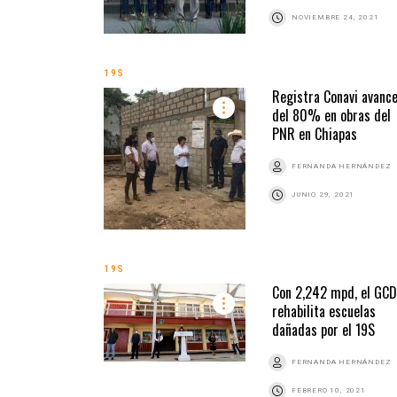
NOVIEMBRE 24, 2021
19S
Registra Conavi avanc
del 80% en obras del
PNR en Chiapas
FERNANDA HERNÁNDEZ
JUNIO 29, 2021
19S
Con 2,242 mpd, el GC
rehabilita escuelas
dañadas por el 19S
FERNANDA HERNÁNDEZ
FEBRERO 10, 2021