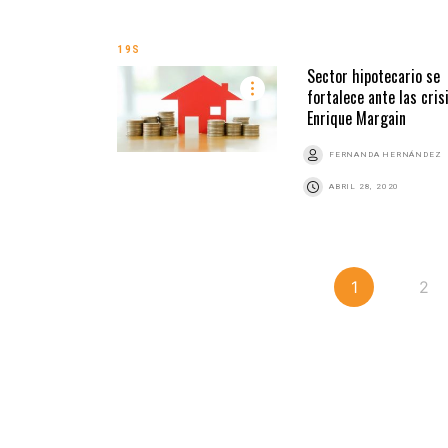
19S
Sector hipotecario se
fortalece ante las crisi
Enrique Margain
FERNANDA HERNÁNDEZ
ABRIL 28, 2020
1
2