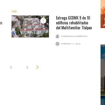
19S
Entrega GCDMX 9 de 10
s:
edificios rehabilitados
del Multifamiliar Tlalpan
FERNANDA HERNÁNDEZ
FEBRERO 11, 2020
3
4