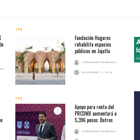
19S
X
Fundación Hogares
ón
rehabilita espacios
públicos en Jojutla
FERNANDA HERNÁNDEZ
ANO
NOVIEMBRE 11, 2024
19S
Apoyo para renta del
PRCDMX aumentará a
en
5,396 pesos: Batres
FERNANDA HERNÁNDEZ