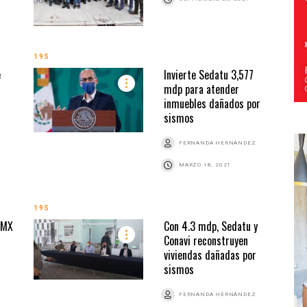
19S
e
Invierte Sedatu 3,577
mdp para atender
inmuebles dañados por
sismos
FERNANDA HERNÁNDEZ
MARZO 18, 2021
19S
DMX
Con 4.3 mdp, Sedatu y
Conavi reconstruyen
viviendas dañadas por
sismos
FERNANDA HERNÁNDEZ