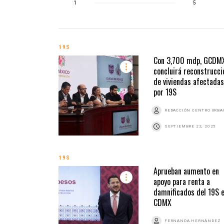
1
5
19S
Con 3,700 mdp, GCDM
concluirá reconstrucci
de viviendas afectadas
por 19S
REDACCIÓN CENTRO URB
SEPTIEMBRE 22, 2025
19S
Aprueban aumento en
apoyo para renta a
damnificados del 19S 
CDMX
FERNANDA HERNÁNDEZ