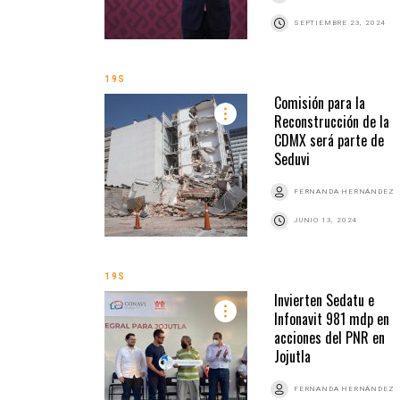
SEPTIEMBRE 23, 2024
19S
Comisión para la
Reconstrucción de la
CDMX será parte de
Seduvi
FERNANDA HERNÁNDEZ
JUNIO 13, 2024
19S
Invierten Sedatu e
Infonavit 981 mdp en
acciones del PNR en
Jojutla
FERNANDA HERNÁNDEZ