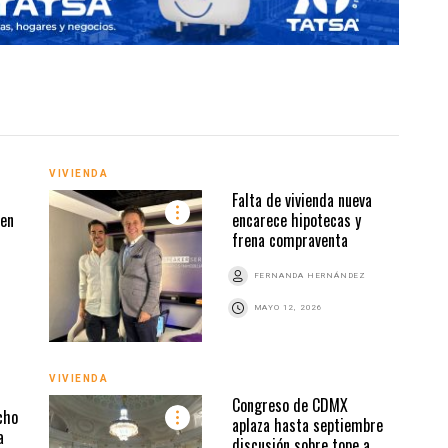
VIVIENDA
Falta de vivienda nueva
VIVI
 en
encarece hipotecas y
frena compraventa
Z
FERNANDA HERNÁNDEZ
MAYO 12, 2026
VIVIENDA
Congreso de CDMX
cho
aplaza hasta septiembre
VIVI
a
discusión sobre tope a