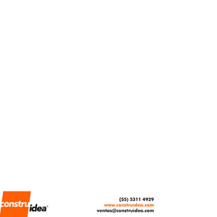
Real Castilla, viviendas
Vinte a 15 minutos de
Tepotzotlán
REBECA ROMERO
FEBRERO 3, 2026