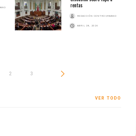
rentas
BANO
REDACCIÓN CENTRO URBANO
ABRIL 28, 2026
2
3
VER TODO