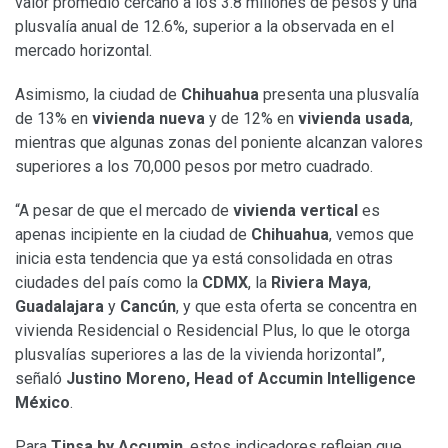
valor promedio cercano a los 3.8 millones de pesos y una
plusvalía anual de 12.6%, superior a la observada en el
mercado horizontal.
Asimismo, la ciudad de
Chihuahua
presenta una plusvalía
de 13% en
vivienda nueva
y de 12% en
vivienda usada
,
mientras que algunas zonas del poniente alcanzan valores
superiores a los 70,000 pesos por metro cuadrado.
“A pesar de que el mercado de
vivienda vertical
es
apenas incipiente en la ciudad de
Chihuahua
, vemos que
inicia esta tendencia que ya está consolidada en otras
ciudades del país como la
CDMX
, la
Riviera Maya
,
Guadalajara
y
Cancún
, y que esta oferta se concentra en
vivienda Residencial o Residencial Plus, lo que le otorga
plusvalías superiores a las de la vivienda horizontal”,
señaló
Justino Moreno, Head of Accumin Intelligence
México
.
Para
Tinsa by Accumin
, estos indicadores reflejan que