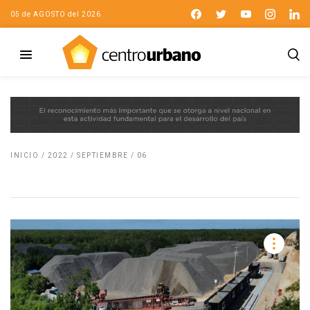
05 de AGOSTO del 2026
INICIO
/
2022
/
SEPTIEMBRE
/
06