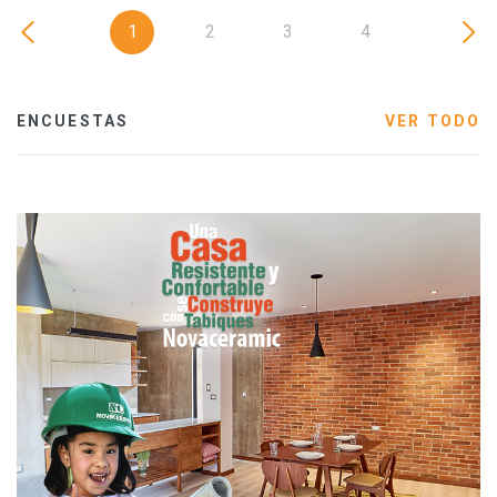
1
2
3
4
ENCUESTAS
VER TODO