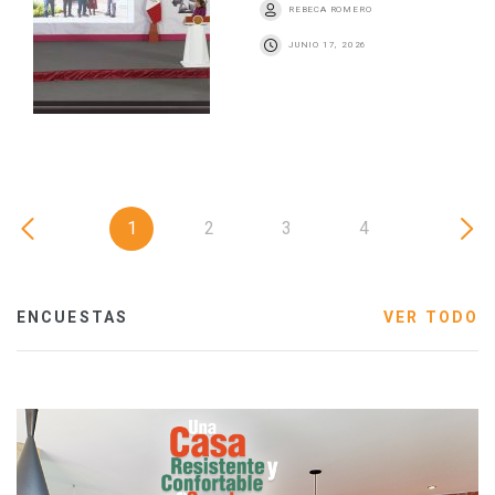
REBECA ROMERO
JUNIO 17, 2026
1
2
3
4
ENCUESTAS
VER TODO