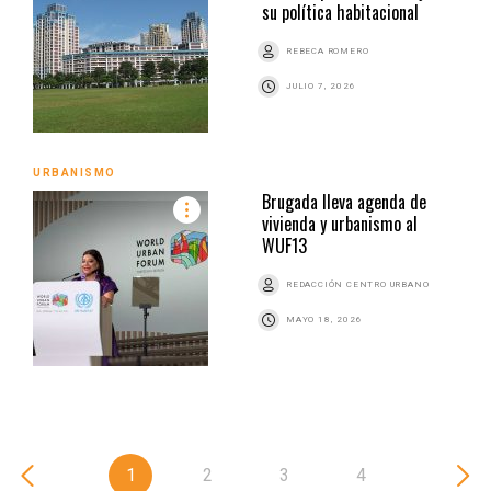
su política habitacional
REBECA ROMERO
JULIO 7, 2026
URBANISMO
Brugada lleva agenda de
vivienda y urbanismo al
WUF13
REDACCIÓN CENTRO URBANO
MAYO 18, 2026
1
2
3
4