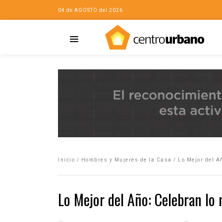
04 de AGOSTO del 2026
Casa
iudad…con Horacio
Inicio
/
Hombres y Mujeres de la Casa
/
Lo Mejor del A
da
opía de la ciudad
Lo Mejor del Año: Celebran lo 
no
Mujeres
eres de la Casa