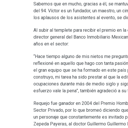
Sabemos que en mucho, gracias a él, se mantuvo
del 94. Víctor es un fundador, un maestro, un c
los aplausos de los asistentes al evento, se di
Al subir al templete para recibir el premio en l
director general del Banco Inmobiliario Mexicano
años en el sector:
“Hace tiempo alguno de mis nietos me preguntó
reflexioné en aquello que hago con tanta pasión
el gran equipo que se ha formado en este país pa
construyo, mi tarea ha sido prestar al que la ed
ocupaciones durante más de medio siglo y sigo
esfuerzo vale la pena”, también agradeció a su f
Requejo fue ganador en 2004 del Premio Hombre
Sector Privado, por lo que bromeó diciendo que 
un personaje que constantemente es invitado p
Zepeda Payeras, al doctor Guillermo Guillermo 