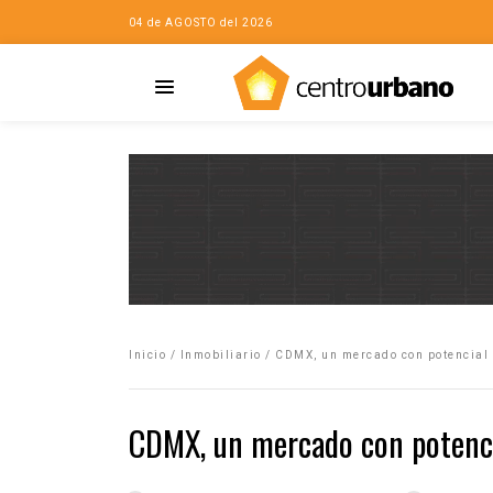
04 de AGOSTO del 2026
Casa
iudad…con Horacio
Inicio
/
Inmobiliario
/
CDMX, un mercado con potencial p
da
opía de la ciudad
CDMX, un mercado con potencia
no
Mujeres
eres de la Casa