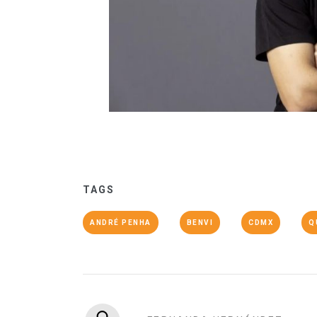
TAGS
ANDRÉ PENHA
BENVI
CDMX
Q