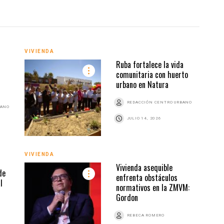
VIVIENDA
VIVI
Ruba fortalece la vida
comunitaria con huerto
urbano en Natura
REDACCIÓN CENTRO URBANO
BANO
JULIO 14, 2026
VIVIENDA
VIVI
Vivienda asequible
de
enfrenta obstáculos
l
normativos en la ZMVM:
Gordon
Z
REBECA ROMERO