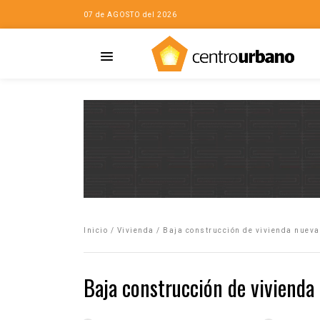
07 de AGOSTO del 2026
Casa
iudad…con Horacio
Inicio
/
Vivienda
/
Baja construcción de vivienda nuev
da
opía de la ciudad
Baja construcción de vivienda
no
Mujeres
eres de la Casa