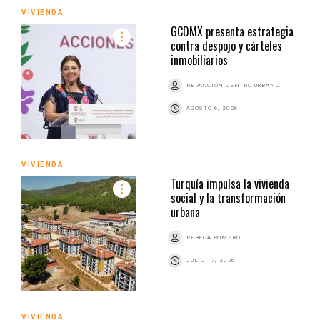
VIVIENDA
GCDMX presenta estrategia
contra despojo y cárteles
inmobiliarios
REDACCIÓN CENTRO URBANO
AGOSTO 6, 2026
VIVIENDA
Turquía impulsa la vivienda
social y la transformación
urbana
REBECA ROMERO
JULIO 17, 2026
VIVIENDA