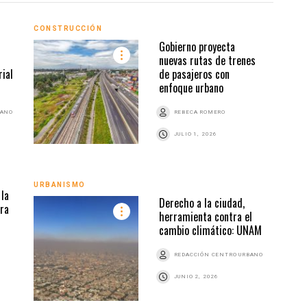
CONSTRUCCIÓN
URBA
Gobierno proyecta
nuevas rutas de trenes
ial
de pasajeros con
enfoque urbano
BANO
REBECA ROMERO
JULIO 1, 2026
URBA
URBANISMO
la
Derecho a la ciudad,
ra
herramienta contra el
cambio climático: UNAM
REDACCIÓN CENTRO URBANO
JUNIO 2, 2026