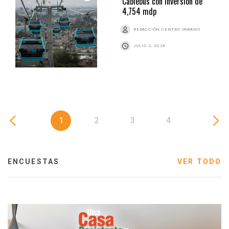
Cablebús con inversión de
4,754 mdp
REDACCIÓN CENTRO URBANO
JULIO 2, 2026
1
2
3
4
ENCUESTAS
VER TODO