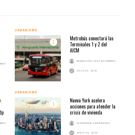
URBA
URBANISMO
Metrobús conectará las
Terminales 1 y 2 del
AICM
REDACCIÓN CENTRO URBANO
BANO
JULIO 30, 2026
URBANISMO
URBA
e
Nueva York acelera
acciones para atender la
dp
crisis de vivienda
BANO
FERNANDA HERNÁNDEZ
JUNIO 23, 2026