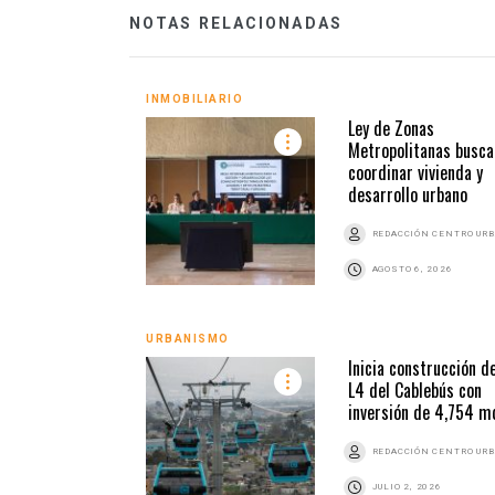
NOTAS RELACIONADAS
INMOBILIARIO
Ley de Zonas
Metropolitanas busca
coordinar vivienda y
desarrollo urbano
REDACCIÓN CENTRO UR
AGOSTO 6, 2026
URBANISMO
Inicia construcción d
L4 del Cablebús con
inversión de 4,754 m
REDACCIÓN CENTRO UR
JULIO 2, 2026