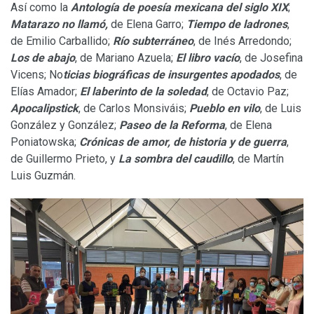
Así como la
Antología de poesía mexicana del siglo XIX
;
Matarazo no llamó,
de Elena Garro;
Tiempo de ladrones
,
de Emilio Carballido;
Río subterráneo
, de Inés Arredondo;
Los de abajo
, de Mariano Azuela;
El libro vacío
, de Josefina
Vicens; No
ticias biográficas de insurgentes apodados
, de
Elías Amador;
El laberinto de la soledad
, de Octavio Paz;
Apocalipstick
, de Carlos Monsiváis;
Pueblo en vilo
, de Luis
González y González;
Paseo de la Reforma
, de Elena
Poniatowska;
Crónicas de amor, de historia y de guerra
,
de Guillermo Prieto, y
La sombra del caudillo
, de Martín
Luis Guzmán.