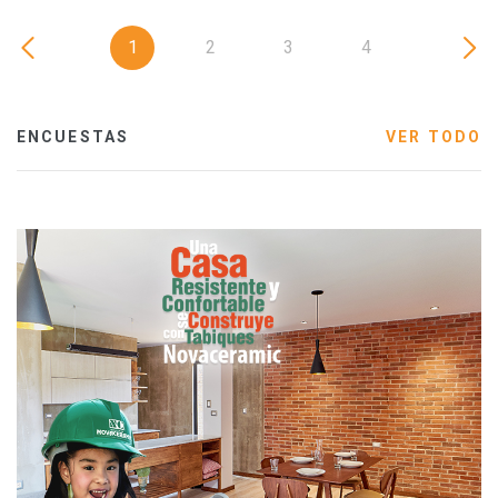
1
2
3
4
ENCUESTAS
VER TODO