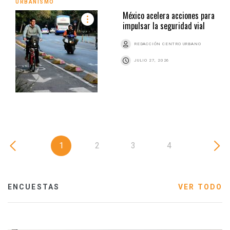
URBANISMO
México acelera acciones para
impulsar la seguridad vial
REDACCIÓN CENTRO URBANO
JULIO 27, 2026
1
2
3
4
ENCUESTAS
VER TODO