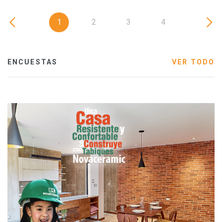
1
2
3
4
ENCUESTAS
VER TODO