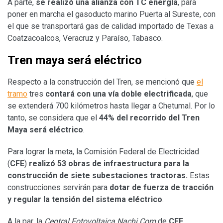
A parte,
se realizó una alianza con TC energía
, para
poner en marcha el gasoducto marino Puerta al Sureste, con
el que se transportará gas de calidad importado de Texas a
Coatzacoalcos, Veracruz y Paraíso, Tabasco.
Tren maya será eléctrico
Respecto a la construcción del Tren, se mencionó que
el
tramo
tres
contará con una vía doble electrificada
, que
se extenderá 700 kilómetros hasta llegar a Chetumal. Por lo
tanto, se considera que el
44% del recorrido del Tren
Maya será eléctrico
.
Para lograr la meta, la Comisión Federal de Electricidad
(
CFE
)
realizó 53 obras de infraestructura para la
construcción de siete subestaciones tractoras.
Estas
construcciones servirán para
dotar de fuerza de tracción
y regular la tensión del sistema eléctrico
.
A la par, la
Central Fotovoltaica Nachi Com
de
CFE