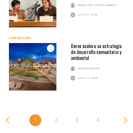
REDACCIÓN CENTRO URBANO
JULIO 21, 2026
URBANISMO
Derex acelera su estrategia
de desarrollo comunitario y
ambiental
REBECA ROMERO
JULIO 17, 2026
1
2
3
4