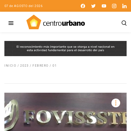
07 de AGOSTO del 2026
INICIO
/
2023
/
FEBRERO
/
01