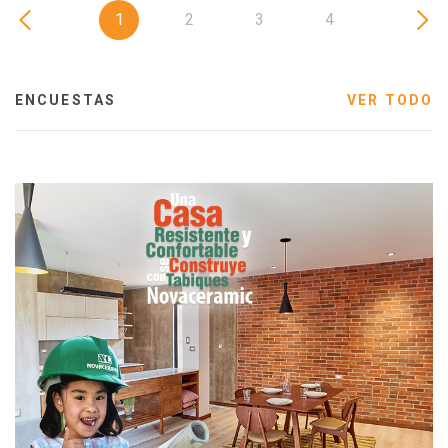
1
2
3
4
ENCUESTAS
VER TODO