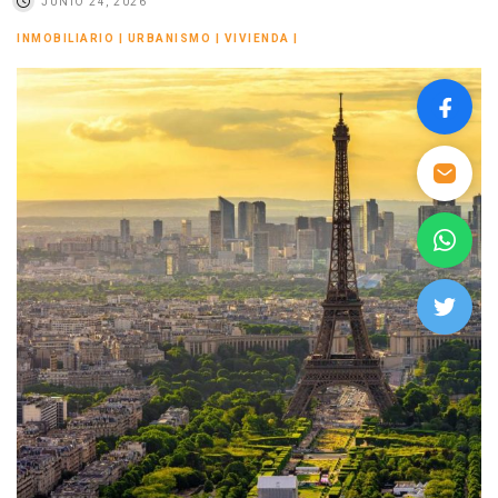
JUNIO 24, 2026
INMOBILIARIO
|
URBANISMO
|
VIVIENDA
|