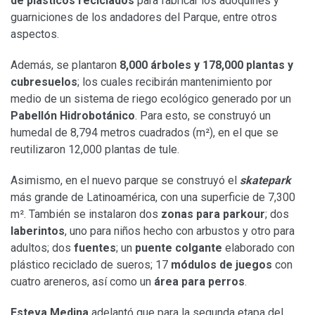
de plásticos reciclados
para fabricar los adoquines y
guarniciones de los andadores del Parque, entre otros
aspectos.
Además, se plantaron
8,000 árboles y 178,000 plantas y
cubresuelos
; los cuales recibirán mantenimiento por
medio de un sistema de riego ecológico generado por un
Pabellón Hidrobotánico
. Para esto, se construyó un
humedal de 8,794 metros cuadrados (m²), en el que se
reutilizaron 12,000 plantas de tule.
Asimismo, en el nuevo parque se construyó el
skatepark
más grande de Latinoamérica, con una superficie de 7,300
m². También se instalaron dos
zonas para parkour
; dos
laberintos
, uno para niños hecho con arbustos y otro para
adultos; dos
fuentes
; un
puente colgante
elaborado con
plástico reciclado de sueros; 17
módulos de juegos
con
cuatro areneros, así como un
área para perros
.
Esteva Medina
adelantó que para la segunda etapa del