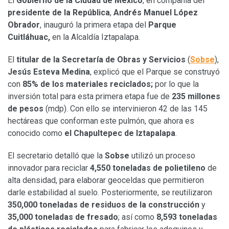
El
Gobierno de la Ciudad de México
, en compañía del
presidente de la República
,
Andrés Manuel López
Obrador
, inauguró la primera etapa del
Parque
Cuitláhuac,
en la Alcaldía Iztapalapa.
El
titular de la Secretaría
de Obras y Servicios
(
Sobse
),
Jesús Esteva Medina
, explicó que el Parque se construyó
con
85% de los materiales reciclados;
por lo que la
inversión total para esta primera etapa fue de
235 millones
de pesos
(mdp). Con ello se intervinieron 42 de las 145
hectáreas que conforman este pulmón, que ahora es
conocido como
el Chapultepec de Iztapalapa
.
El secretario detalló que la
Sobse
utilizó un proceso
innovador para reciclar
4,550 toneladas de polietileno
de
alta densidad, para elaborar geoceldas que permitieron
darle estabilidad al suelo. Posteriormente, se reutilizaron
350,000 toneladas de residuos de la construcción
y
35,000 toneladas de fresado
; así como
8,593 toneladas