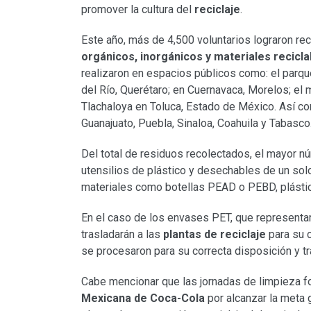
promover la cultura del
reciclaje
.
Este año, más de 4,500 voluntarios lograron re
orgánicos, inorgánicos y materiales recicla
realizaron en espacios públicos como: el parq
del Río, Querétaro; en Cuernavaca, Morelos; el
Tlachaloya en Toluca, Estado de México. Así com
Guanajuato, Puebla, Sinaloa, Coahuila y Tabasco
Del total de residuos recolectados, el mayor 
utensilios de plástico y desechables de un solo
materiales como botellas PEAD o PEBD, plásticos
En el caso de los envases PET, que representa
trasladarán a las
plantas de reciclaje
para su c
se procesaron para su correcta disposición y tr
Cabe mencionar que las jornadas de limpieza f
Mexicana de Coca-Cola
por alcanzar la meta g