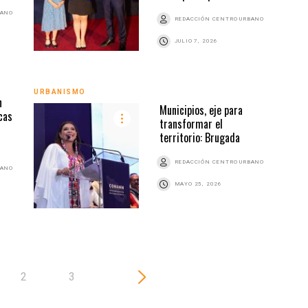
BANO
REDACCIÓN CENTRO URBANO
JULIO 7, 2026
URBA
URBANISMO
n
Municipios, eje para
cas
transformar el
territorio: Brugada
REDACCIÓN CENTRO URBANO
BANO
MAYO 25, 2026
2
3