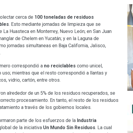
colectar cerca de
100 toneladas de residuos
bles
. Esto mediante jornadas de limpieza que se
ue La Huasteca en Monterrey, Nuevo León; en San Juan
 manglar de Chelem en Yucatán; y en la Laguna de
o jornadas simultaneas en Baja California, Jalisco,
.
número correspondió a
no reciclables
como unicel,
 uso; mientras que el resto correspondió a llantas y
, vidrio, cartón, entre otros.
ron alrededor de un 5% de los residuos recuperados, se
orrecto procesamiento. En tanto, el resto de los residuos
atamiento a través de los gobiernos locales.
ormaron parte de los esfuerzos de la
Industria
lobal de la iniciativa
Un Mundo Sin Residuos
. La cual