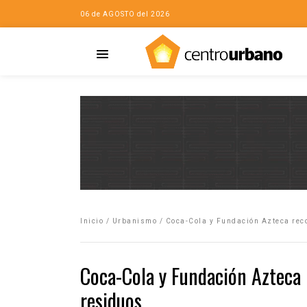
06 de AGOSTO del 2026
Casa
iudad…con Horacio
Inicio
/
Urbanismo
/
Coca-Cola y Fundación Azteca rec
da
opía de la ciudad
Coca-Cola y Fundación Azteca 
no
residuos
Mujeres
eres de la Casa