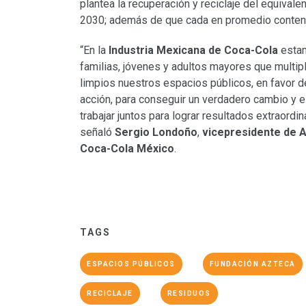
plantea la recuperación y reciclaje del equival
2030; además de que cada en promedio conteng
“En la
Industria Mexicana de Coca-Cola
estam
familias, jóvenes y adultos mayores que multip
limpios nuestros espacios públicos, en favor d
acción, para conseguir un verdadero cambio y est
trabajar juntos para lograr resultados extraordi
señaló
Sergio Londoño
,
vicepresidente de 
Coca-Cola México
.
TAGS
ESPACIOS PÚBLICOS
FUNDACIÓN AZTECA
RECICLAJE
RESIDUOS