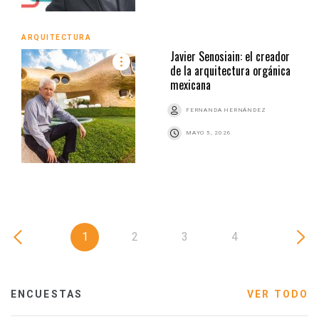
ARQUITECTURA
Javier Senosiain: el creador
de la arquitectura orgánica
mexicana
FERNANDA HERNÁNDEZ
MAYO 5, 2026
1
2
3
4
ENCUESTAS
VER TODO