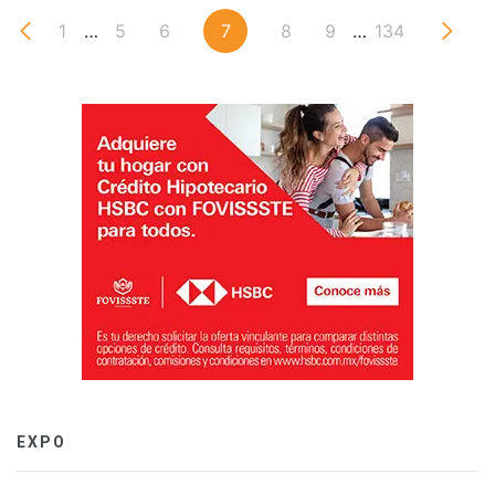
1
…
5
6
7
8
9
…
134
EXPO