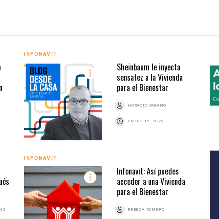
INFONAVIT
a
Sheinbaum le inyecta
sensatez a la Vivienda
n
para el Bienestar
HORACIO URBANO
ENERO 19, 2026
INFONAVIT
Infonavit: Así puedes
ués
acceder a una Vivienda
para el Bienestar
ANO
REBECA ROMERO