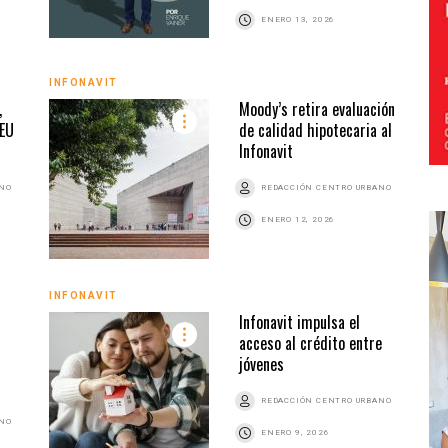
ENERO 13, 2026
INFONAVIT
,
Moody’s retira evaluación
 EU
de calidad hipotecaria al
Infonavit
ANO
REDACCIÓN CENTRO URBANO
ENERO 12, 2026
INFONAVIT
Infonavit impulsa el
acceso al crédito entre
jóvenes
REDACCIÓN CENTRO URBANO
ANO
ENERO 9, 2026