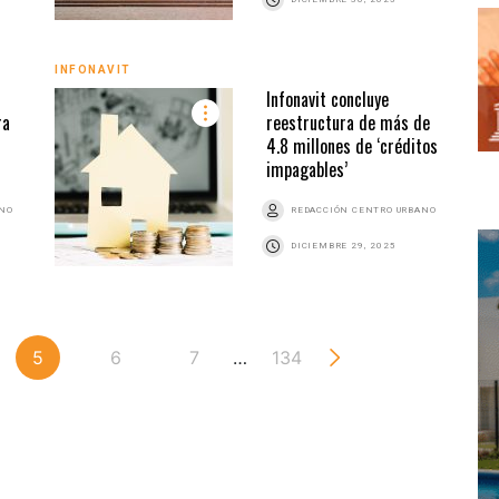
INFONAVIT
Infonavit concluye
ra
reestructura de más de
4.8 millones de ‘créditos
impagables’
ANO
REDACCIÓN CENTRO URBANO
DICIEMBRE 29, 2025
5
6
7
…
134