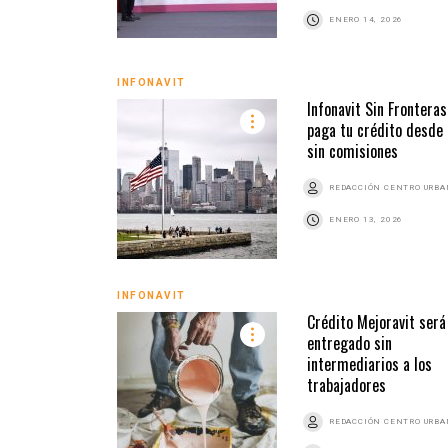
ENERO 14, 2026
INFONAVIT
Infonavit Sin Fronteras
paga tu crédito desde
sin comisiones
REDACCIÓN CENTRO URB
ENERO 13, 2026
INFONAVIT
Crédito Mejoravit será
entregado sin
intermediarios a los
trabajadores
REDACCIÓN CENTRO URB