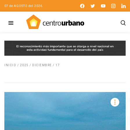
07 de AGOSTO del 2026
INICIO
/
2025
/
DICIEMBRE
/
17