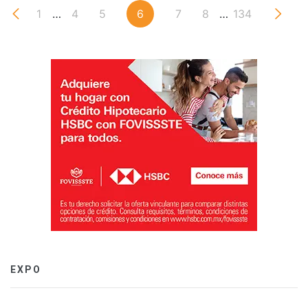
1
…
4
5
6
7
8
…
134
EXPO