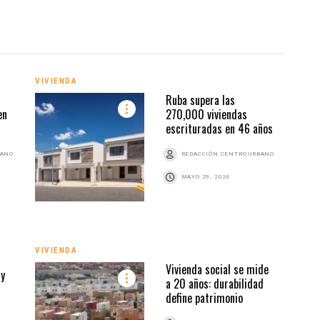
VIVIENDA
VIVI
Ruba supera las
en
270,000 viviendas
escrituradas en 46 años
BANO
REDACCIÓN CENTRO URBANO
MAYO 29, 2026
VIVI
VIVIENDA
Vivienda social se mide
 y
a 20 años: durabilidad
define patrimonio