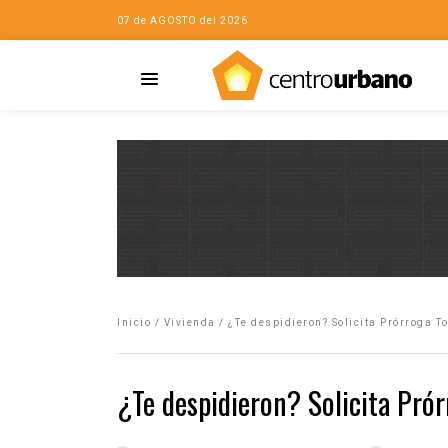
07 de AGOSTO del 2026
Casa
iudad…con Horacio
Inicio
/
Vivienda
/
¿Te despidieron? Solicita Prórroga To
da
opía de la ciudad
¿Te despidieron? Solicita Prór
no
Mujeres
eres de la Casa