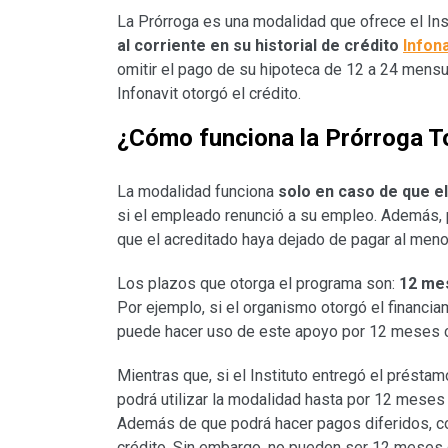
La Prórroga es una modalidad que ofrece el Ins
al corriente en su historial de crédito
Infona
omitir el pago de su hipoteca de 12 a 24 mens
Infonavit otorgó el crédito.
¿Cómo funciona la Prórroga To
La modalidad funciona
solo en caso de que el
si el empleado renunció a su empleo. Además, pa
que el acreditado haya dejado de pagar al men
Los plazos que otorga el programa son:
12 mes
Por ejemplo, si el organismo otorgó el financiami
puede hacer uso de este apoyo por 12 meses co
Mientras que, si el Instituto entregó el présta
podrá utilizar la modalidad hasta por 12 meses 
Además de que podrá hacer pagos diferidos, con
crédito. Sin embargo, no pueden ser 12 meses